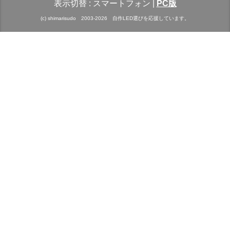
表示切替 :
スマートフォン
|
PC版
(c) shimarisudo 2003-2026 自作LED選びを応援しています。