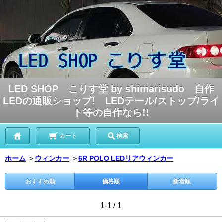
LED SHOP こりす堂 by shimarisudo 自作
LEDの通販ショップ! LEDテール/ストップ/ライ
ト等の自作なら!!
カート
検索
ホーム
＞
ウィンカー
＞
6R POLO LEDリアウィンカー
おすすめ順
価格順
新着順
1-1 / 1