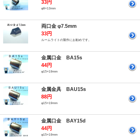
33円
φ9×13mm
両口金 φ7.5mm
33円
ルームライトの製作にお勧めです。
金属口金 BA15s
44円
φ15×19mm
金属金具 BAU15s
88円
φ15×19mm
金属口金 BAY15d
44円
φ15×19mm