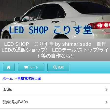
LED SHOP こりす堂 by shimarisudo 自作
LEDの通販ショップ! LEDテール/ストップ/ライ
ト等の自作なら!!
カート
検索
ホーム
＞
車載電球用口金
BA9s
配線済みBA9s