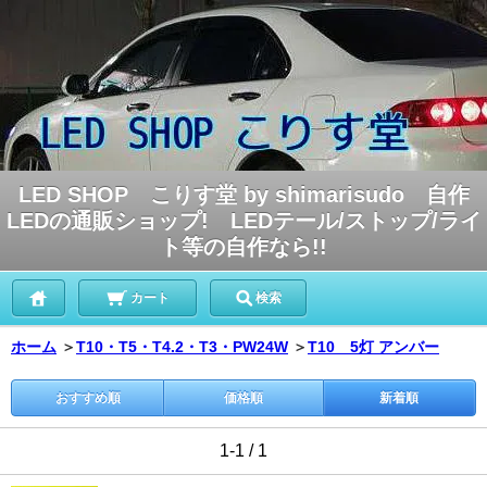
LED SHOP こりす堂 by shimarisudo 自作
LEDの通販ショップ! LEDテール/ストップ/ライ
ト等の自作なら!!
カート
検索
ホーム
＞
T10・T5・T4.2・T3・PW24W
＞
T10 5灯 アンバー
おすすめ順
価格順
新着順
1-1 / 1