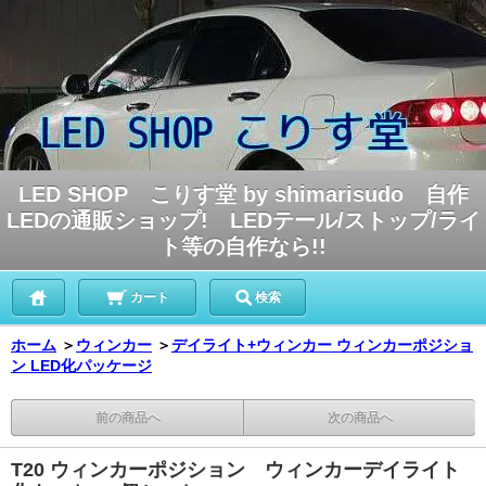
LED SHOP こりす堂 by shimarisudo 自作
LEDの通販ショップ! LEDテール/ストップ/ライ
ト等の自作なら!!
カート
検索
ホーム
＞
ウィンカー
＞
デイライト+ウィンカー ウィンカーポジショ
ン LED化パッケージ
前の商品へ
次の商品へ
T20 ウィンカーポジション ウィンカーデイライト