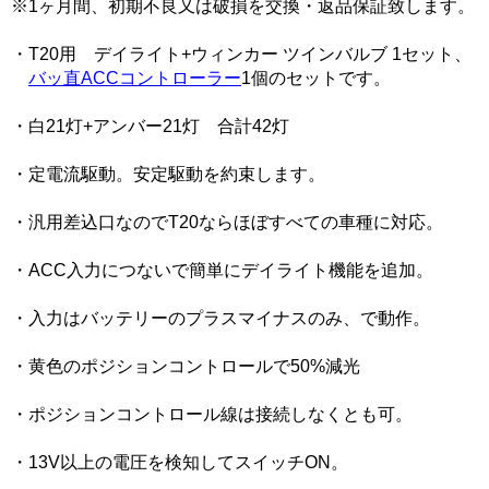
※1ヶ月間、初期不良又は破損を交換・返品保証致します。
・T20用 デイライト+ウィンカー ツインバルブ 1セット、
バッ直ACCコントローラー
1個のセットです。
・白21灯+アンバー21灯 合計42灯
・定電流駆動。安定駆動を約束します。
・汎用差込口なのでT20ならほぼすべての車種に対応。
・ACC入力につないで簡単にデイライト機能を追加。
・入力はバッテリーのプラスマイナスのみ、で動作。
・黄色のポジションコントロールで50%減光
・ポジションコントロール線は接続しなくとも可。
・13V以上の電圧を検知してスイッチON。