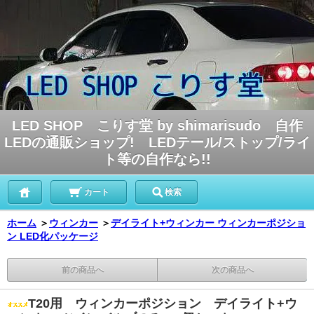
LED SHOP こりす堂 by shimarisudo 自作
LEDの通販ショップ! LEDテール/ストップ/ライ
ト等の自作なら!!
カート
検索
ホーム
＞
ウィンカー
＞
デイライト+ウィンカー ウィンカーポジショ
ン LED化パッケージ
前の商品へ
次の商品へ
T20用 ウィンカーポジション デイライト+ウ