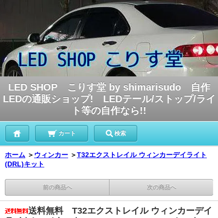
LED SHOP こりす堂 by shimarisudo 自作
LEDの通販ショップ! LEDテール/ストップ/ライ
ト等の自作なら!!
カート
検索
ホーム
＞
ウィンカー
＞
T32エクストレイル ウィンカーデイライト
(DRL)キット
前の商品へ
次の商品へ
送料無料 T32エクストレイル ウィンカーデイ