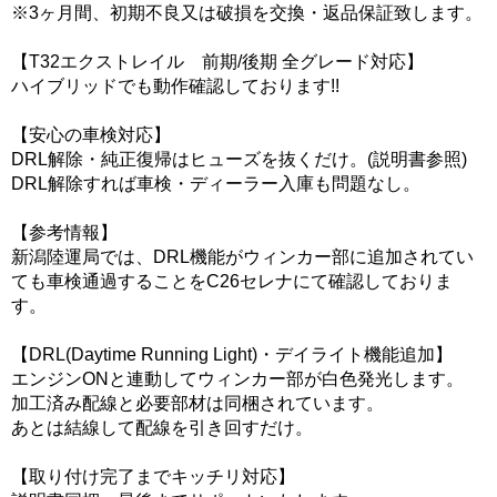
※3ヶ月間、初期不良又は破損を交換・返品保証致します。
【T32エクストレイル 前期/後期 全グレード対応】
ハイブリッドでも動作確認しております!!
【安心の車検対応】
DRL解除・純正復帰はヒューズを抜くだけ。(説明書参照)
DRL解除すれば車検・ディーラー入庫も問題なし。
【参考情報】
新潟陸運局では、DRL機能がウィンカー部に追加されてい
ても車検通過することをC26セレナにて確認しておりま
す。
【DRL(Daytime Running Light)・デイライト機能追加】
エンジンONと連動してウィンカー部が白色発光します。
加工済み配線と必要部材は同梱されています。
あとは結線して配線を引き回すだけ。
【取り付け完了までキッチリ対応】