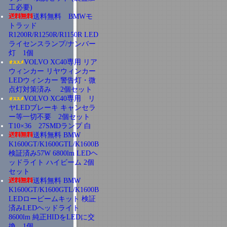
工必要)
送料無料 BMWモ
トラッド
R1200R/R1250R/R1150R LED
ライセンスランプ/ナンバー
灯 1個
VOLVO XC40専用 リア
ウィンカー リヤウィンカー
LEDウィンカー 警告灯・微
点灯対策済み 2個セット
VOLVO XC40専用 リ
ヤLEDブレーキ キャンセラ
ー等一切不要 2個セット
T10×36 27SMDランプ 白
送料無料 BMW
K1600GT/K1600GTL/K1600B
検証済み57W 6800lm LEDヘ
ッドライト ハイビーム 2個
セット
送料無料 BMW
K1600GT/K1600GTL/K1600B
LEDロービームキット 検証
済みLEDヘッドライト
8600lm 純正HIDをLEDに交
換 1個