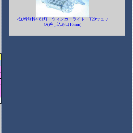
<送料無料> 81灯 ウィンカーライト T20ウェッ
ジ(差し込み口16mm)