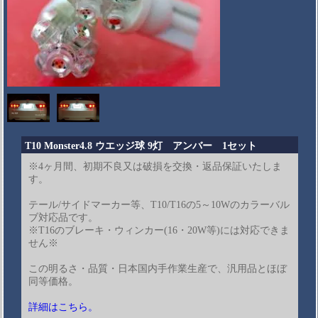
T10 Monster4.8 ウエッジ球 9灯 アンバー 1セット
※4ヶ月間、初期不良又は破損を交換・返品保証いたしま
す。
テール/サイドマーカー等、T10/T16の5～10Wのカラーバル
ブ対応品です。
※T16のブレーキ・ウィンカー(16・20W等)には対応できま
せん※
この明るさ・品質・日本国内手作業生産で、汎用品とほぼ
同等価格。
詳細はこちら。