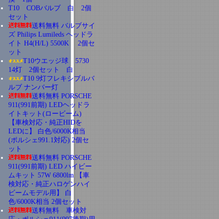
T10 COBバルブ 白 2個
セット
送料無料 バルブサイ
ズ Philips Lumileds ヘッドラ
イト H4(H/L) 5500K 2個セ
ット
T10ウエッジ球 5730
14灯 2個セット 白
T10 9灯フレキシブルバ
ルブ ナンバー灯
送料無料 PORSCHE
911(991前期) LEDヘッドラ
イトキット(ロービーム)
【車検対応・純正HIDを
LEDに】 白色/6000K相当
(ポルシェ991.1対応) 2個セ
ット
送料無料 PORSCHE
911(991前期) LED ハイビー
ムキット 57W 6800lm 【車
検対応・純正ハロゲンハイ
ビームモデル用】 白
色/6000K相当 2個セット
送料無料 車検対