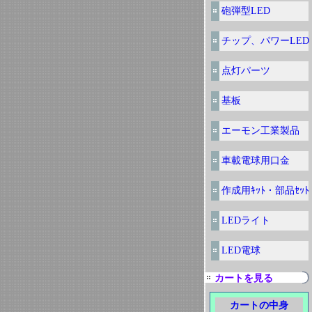
砲弾型LED
チップ、パワーLED
点灯パーツ
基板
エーモン工業製品
車載電球用口金
作成用ｷｯﾄ・部品ｾｯﾄ
LEDライト
LED電球
カートを見る
カートの中身