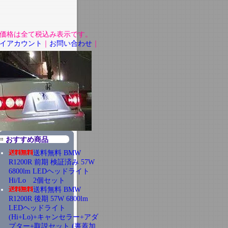
価格は全て税込み表示です。
イアカウント
｜
お問い合わせ
｜
おすすめ商品
送料無料 BMW
R1200R 前期 検証済み 57W
6800lm LEDヘッドライト
Hi/Lo 2個セット
送料無料 BMW
R1200R 後期 57W 6800lm
LEDヘッドライト
(Hi+Lo)+キャンセラー+アダ
プター+取説セット (裏蓋加