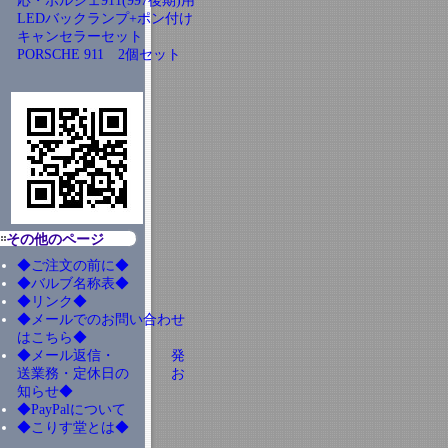
応・ポルシェ911(997後期)用
LEDバックランプ+ポン付け
キャンセラーセット
PORSCHE 911 2個セット
その他のページ
◆ご注文の前に◆
◆バルブ名称表◆
◆リンク◆
◆メールでのお問い合わせ
はこちら◆
◆メール返信・ 発
送業務・定休日の お
知らせ◆
◆PayPalについて
◆こりす堂とは◆