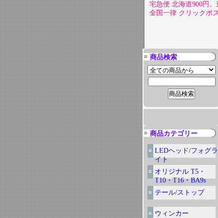
宅急便 北海道900円。東
全国一律 クリックポスト
商品検索
商品カテゴリー
LEDヘッド/フォグラ
イト
オリジナル T5・
T10・T16・BA9s
テール/ストップ
ウィンカー