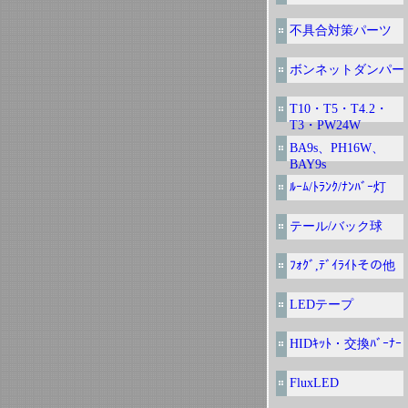
不具合対策パーツ
ボンネットダンパー
T10・T5・T4.2・
T3・PW24W
BA9s、PH16W、
BAY9s
ﾙｰﾑ/ﾄﾗﾝｸ/ﾅﾝﾊﾞｰ灯
テール/バック球
ﾌｫｸﾞ,ﾃﾞｲﾗｲﾄその他
LEDテープ
HIDｷｯﾄ・交換ﾊﾞｰﾅｰ
FluxLED