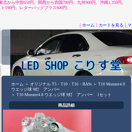
北から中部650円。関西から四国700円。九州900円。沖縄1,350円。
190円。レターパックプラス600円。
｜
ホーム
｜
カートを見る
｜
マ
ホーム
＞
オリジナル T5・T10・T16・BA9s
＞
T10 Monster4.8
ウエッジ球 9灯 アンバー
＞
T10 Monster4.8 ウエッジ球 9灯 アンバー 1セット
商品詳細