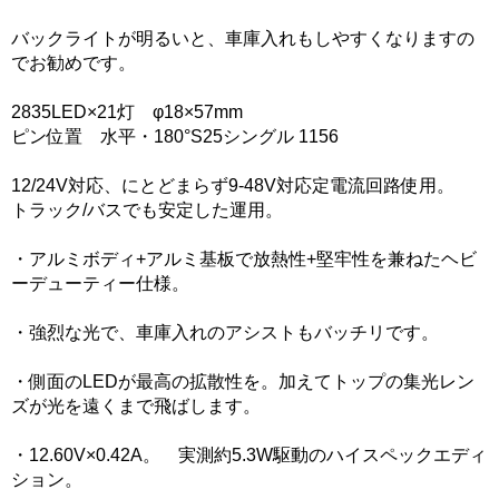
バックライトが明るいと、車庫入れもしやすくなりますの
でお勧めです。
2835LED×21灯 φ18×57mm
ピン位置 水平・180°S25シングル 1156
12/24V対応、にとどまらず9-48V対応定電流回路使用。
トラック/バスでも安定した運用。
・アルミボディ+アルミ基板で放熱性+堅牢性を兼ねたヘビ
ーデューティー仕様。
・強烈な光で、車庫入れのアシストもバッチリです。
・側面のLEDが最高の拡散性を。加えてトップの集光レン
ズが光を遠くまで飛ばします。
・12.60V×0.42A。 実測約5.3W駆動のハイスペックエディ
ション。