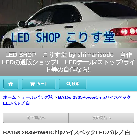
LED SHOP こりす堂 by shimarisudo 自作
LEDの通販ショップ! LEDテール/ストップ/ライ
ト等の自作なら!!
カート
検索
ホーム
＞
テール/バック球
＞
BA15s 2835PowerChipハイスペック
LEDバルブ 白
前の商品へ
次の商品へ
BA15s 2835PowerChipハイスペックLEDバルブ 白