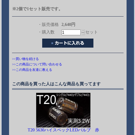
※2個で1セット販売です。
・販売価格
2,640円
・購入数
セット
>>買い物を続ける
>>この商品について問い合わせる
>>この商品を友達に教える
この商品を買った人はこんな商品も買ってます
T20 5630ハイスペックLEDバルブ 赤