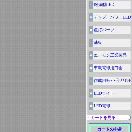
砲弾型LED
チップ、パワーLED
点灯パーツ
基板
エーモン工業製品
車載電球用口金
作成用ｷｯﾄ・部品ｾｯﾄ
LEDライト
LED電球
カートを見る
カートの中身