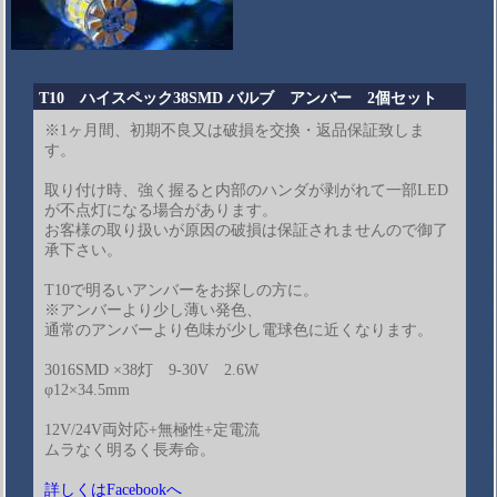
T10 ハイスペック38SMD バルブ アンバー 2個セット
※1ヶ月間、初期不良又は破損を交換・返品保証致しま
す。
取り付け時、強く握ると内部のハンダが剥がれて一部LED
が不点灯になる場合があります。
お客様の取り扱いが原因の破損は保証されませんので御了
承下さい。
T10で明るいアンバーをお探しの方に。
※アンバーより少し薄い発色、
通常のアンバーより色味が少し電球色に近くなります。
3016SMD ×38灯 9-30V 2.6W
φ12×34.5mm
12V/24V両対応+無極性+定電流
ムラなく明るく長寿命。
詳しくはFacebookへ