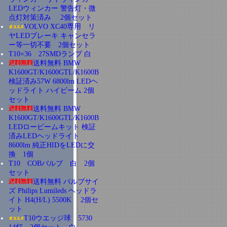
LEDウィンカー 警告灯・微
点灯対策済み 2個セット
VOLVO XC40専用 リ
ヤLEDブレーキ キャンセラ
ー等一切不要 2個セット
T10×36 27SMDランプ 白
送料無料 BMW
K1600GT/K1600GTL/K1600B
検証済み57W 6800lm LEDヘ
ッドライト ハイビーム 2個
セット
送料無料 BMW
K1600GT/K1600GTL/K1600B
LEDロービームキット 検証
済みLEDヘッドライト
8600lm 純正HIDをLEDに交
換 1個
T10 COBバルブ 白 2個
セット
送料無料 バルブサイ
ズ Philips Lumileds ヘッドラ
イト H4(H/L) 5500K 2個セ
ット
T10ウエッジ球 5730