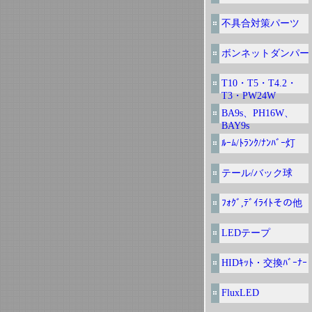
不具合対策パーツ
ボンネットダンパー
T10・T5・T4.2・
T3・PW24W
BA9s、PH16W、
BAY9s
ﾙｰﾑ/ﾄﾗﾝｸ/ﾅﾝﾊﾞｰ灯
テール/バック球
ﾌｫｸﾞ,ﾃﾞｲﾗｲﾄその他
LEDテープ
HIDｷｯﾄ・交換ﾊﾞｰﾅｰ
FluxLED