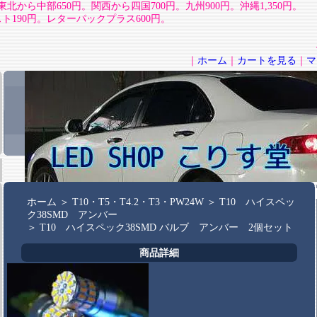
北から中部650円。関西から四国700円。九州900円。沖縄1,350円。
190円。レターパックプラス600円。
｜
ホーム
｜
カートを見る
｜
マ
ホーム
＞
T10・T5・T4.2・T3・PW24W
＞
T10 ハイスペッ
ク38SMD アンバー
＞
T10 ハイスペック38SMD バルブ アンバー 2個セット
商品詳細