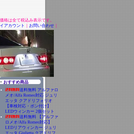
価格は全て税込み表示です。
イアカウント
｜
お問い合わせ
｜
おすすめ商品
送料無料 アルファロ
メオ/Alfa Romeo対応 ジュリ
エッタ クアドリフォリオ
【車検対応・ポン付け】
LEDウィンカー 2個セット
送料無料 【アルファ
ロメオ/Alfa Romeo対応】
LEDリアウィンカー ジュリ
エッタ Giulietta クアドリフ