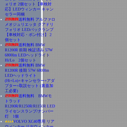
ォリオ 2個セット【車検対
応】LEDウィンカー キャン
セラー同梱
送料無料 アルファロ
メオジュリエッタ クアドリ
フォリオ LEDバックランプ
【車検対応・ポン付け】 2
個セット
送料無料 BMW
R1200R 前期 検証済み 57W
6800lm LEDヘッドライト
Hi/Lo 2個セット
送料無料 BMW
R1200R 後期 57W 6800lm
LEDヘッドライト
(Hi+Lo)+キャンセラー+アダ
プター+取説セット (裏蓋加
工必要)
送料無料 BMWモ
トラッド
R1200R/R1250R/R1150R LED
ライセンスランプ/ナンバー
灯 1個
VOLVO XC40専用 リア
ウィンカー リヤウィンカー