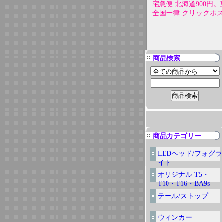
宅急便 北海道900円。東
全国一律 クリックポスト
商品検索
商品カテゴリー
LEDヘッド/フォグラ
イト
オリジナル T5・
T10・T16・BA9s
テール/ストップ
ウィンカー